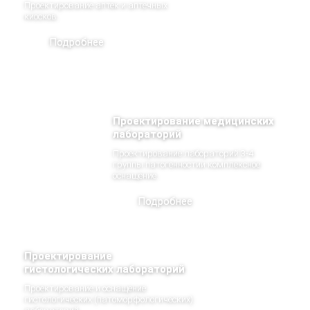
Проектирование аптек и аптечных
киосков.
Подробнее
Проектирование медицинских
лабораторий
Проектирование лабораторий 3-4
группы патогенностии комплексное
оснащение.
Подробнее
Проектирование
гистологических лабораторий
Проектирование и оснащение
гистологических (патоморфологических)