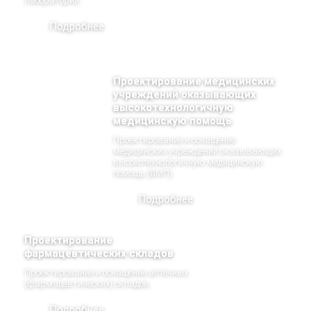
лабораторий.
Подробнее
Проектирование медицинских
учреждений оказывающих
высокотехнологичную
медицинскую помощь
Проектирование и оснащение
медицинских учреждений оказывающих
высокотехнологичную медицинскую
помощь (ВМП).
Подробнее
Проектирование
фармацевтических складов
Проектирование и оснащение аптечных
(фармацевтических) складов.
Подробнее