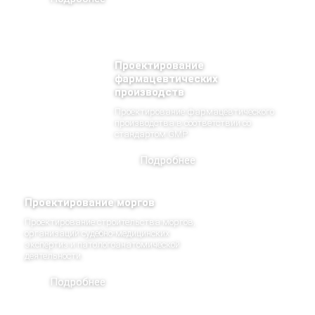
Проектирование
фармацевтических
производств
Проектирование фармацевтического
производства в соответствии со
стандартом GMP.
Подробнее
Проектирование моргов
Проектирование строительства моргов,
организаций судебно-медицинских
экспертиз и патологоанатомической
деятельности.
Подробнее