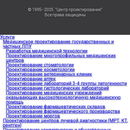
© 1995–2025. "Центр проектирования"
Все права защищены
Услуги
Медицинское проектирование государственных и
частных ЛПУ
Разработка медицинской технологии
Проектирование многопрофильных медицинских
центров
Проектирование стоматологии
Проектирование косметологии
Проектирование ветеринарных клиник
Проектирование аптек
Проектирование лабораторий 3-4 группы патогенности
Проектирование гистологических лабораторий
Проектирование медицинских учреждений
оказывающих высокотехнологичную медицинскую
помощь
Проектирование фармацевтических складов
Проектирование фармацевтического производства
Проектирование моргов
Проектирование центров лучевой диагностики (МРТ, КТ,
рентген)
Проектирование коммерческих и общественных