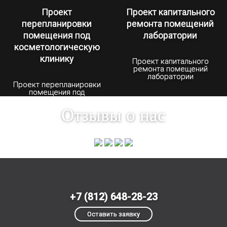
или радиационное оборудование, которое
Проект
Проект капитального
согласно СНиП должно размещаться в
перепланировки
ремонта помещений
комнатах со специальной защитой. Наша
помещения под
лаборатории
косметологическую
организация многие годы занимается
клинику
Проект капитального
проектированием поликлиник и готова
ремонта помещений
лаборатории
предложить современные эффективные
Проект перепланировки
помещения под
решения в данной области.
косметологическую
клинику
Отзывы о нас
+7 (812) 648-28-23
Оставить заявку