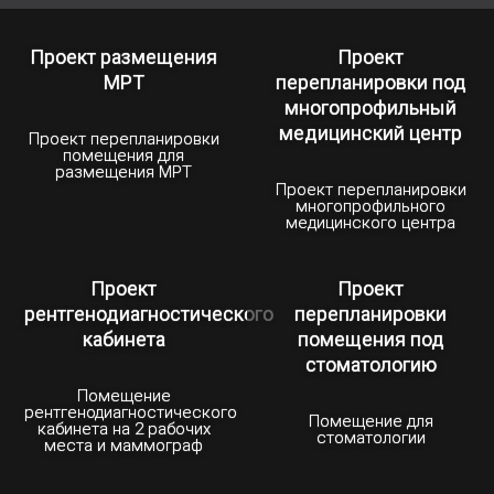
Медучреждения имеют различные
подразделения и структуру, которые зависят
Проект размещения
Проект
от направления деятельности медцентра. К
МРТ
перепланировки под
примеру, если речь идет о частной клинике
многопрофильный
медицинский центр
Проект перепланировки
широкого профиля, в которой
помещения для
размещения МРТ
предусмотрены палаты для инфекционных
Проект перепланировки
больных, СНиП 31-06-2009 определяет
многопрофильного
медицинского центра
количество коек в каждой палате, площадь
помещений для приготовления пищи, ширину
Проект
Проект
коридоров, ориентировку окон по сторонам
рентгенодиагностического
перепланировки
света и многие другие нюансы.
кабинета
помещения под
стоматологию
Соответственно, проектирование
Помещение
медицинских учреждений выполняется в
рентгенодиагностического
Помещение для
кабинета на 2 рабочих
строгом соответствии с данными нормами.
стоматологии
места и маммограф
В любой больнице имеется ионизирующее