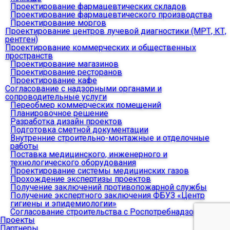
Проектирование фармацевтических складов
Проектирование фармацевтического производства
Проектирование моргов
Проектирование центров лучевой диагностики (МРТ, КТ,
рентген)
Проектирование коммерческих и общественных
пространств
Проектирование магазинов
Проектирование ресторанов
Проектирование кафе
Согласование с надзорными органами и
сопроводительные услуги
Переобмер коммерческих помещений
Планировочное решение
Разработка дизайн проектов
Подготовка сметной документации
Внутренние строительно-монтажные и отделочные
работы
Поставка медицинского, инженерного и
технологического оборудования
Проектирование системы медицинских газов
Прохождение экспертизы проектов
Получение заключений противопожарной службы
Получение экспертного заключения ФБУЗ «Центр
гигиены и эпидемиологии»
Согласование строительства с Роспотребнадзором
Проекты
Партнеры