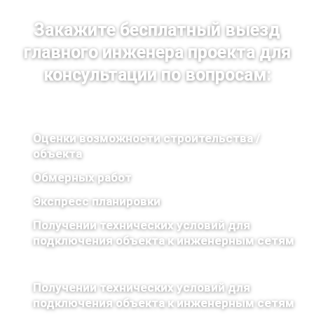
Закажите бесплатный выезд
главного инженера проекта для
консультации по вопросам:
Оценки возможности строительства /
объекта
Обмерных работ
Экспресс планировки
Получении технических условий для
подключения объекта к инженерным сетям
Получении технических условий для
подключения объекта к инженерным сетям