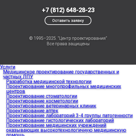
+7 (812) 648-28-23
Оставить заявку
© 1995–2025. "Центр проектирования"
Все права защищены
Услуги
Медицинское проектирование государственных и
частных ЛПУ
Разработка медицинской технологии
Проектирование многопрофильных медицинских
центров
Проектирование стоматологии
Проектирование косметологии
Проектирование ветеринарных клиник
Проектирование аптек
Проектирование лабораторий 3-4 группы патогенности
Проектирование гистологических лабораторий
Проектирование медицинских учреждений
оказывающих высокотехнологичную медицинскую
помощь