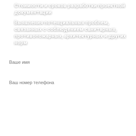
Стоимости и сроков разработки проектной
документации
Выявления потенциальных проблем,
связанных с соблюдением санитарных,
противопожарных, архитектурных и других
норм